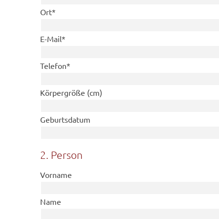
Pflichtfeld
Ort
*
Pflichtfeld
E-Mail
*
Pflichtfeld
Telefon
*
Körpergröße (cm)
Geburtsdatum
2. Person
Vorname
Name