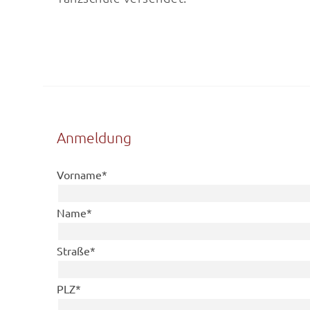
Anmeldung
Pflichtfeld
Vorname
*
Pflichtfeld
Name
*
Pflichtfeld
Straße
*
Pflichtfeld
PLZ
*