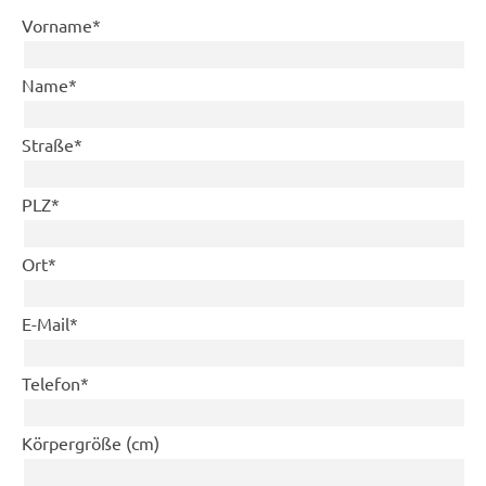
Pflichtfeld
Vorname
*
Pflichtfeld
Name
*
Pflichtfeld
Straße
*
Pflichtfeld
PLZ
*
Pflichtfeld
Ort
*
Pflichtfeld
E-Mail
*
Pflichtfeld
Telefon
*
Körpergröße (cm)