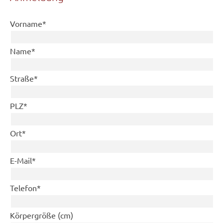
Pflichtfeld
Vorname
*
Pflichtfeld
Name
*
Pflichtfeld
Straße
*
Pflichtfeld
PLZ
*
Pflichtfeld
Ort
*
Pflichtfeld
E-Mail
*
Pflichtfeld
Telefon
*
Körpergröße (cm)