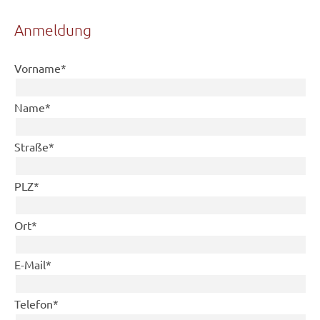
Anmeldung
Pflichtfeld
Vorname
*
Pflichtfeld
Name
*
Pflichtfeld
Straße
*
Pflichtfeld
PLZ
*
Pflichtfeld
Ort
*
Pflichtfeld
E-Mail
*
Pflichtfeld
Telefon
*