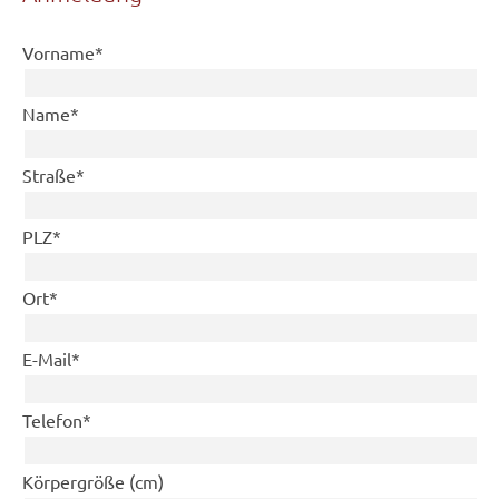
Pflichtfeld
Vorname
*
Pflichtfeld
Name
*
Pflichtfeld
Straße
*
Pflichtfeld
PLZ
*
Pflichtfeld
Ort
*
Pflichtfeld
E-Mail
*
Pflichtfeld
Telefon
*
Körpergröße (cm)