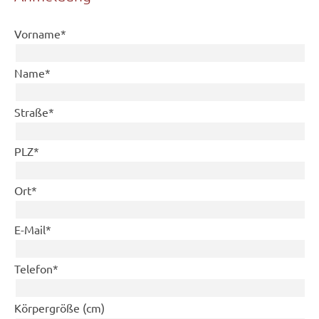
Pflichtfeld
Vorname
*
Pflichtfeld
Name
*
Pflichtfeld
Straße
*
Pflichtfeld
PLZ
*
Pflichtfeld
Ort
*
Pflichtfeld
E-Mail
*
Pflichtfeld
Telefon
*
Körpergröße (cm)